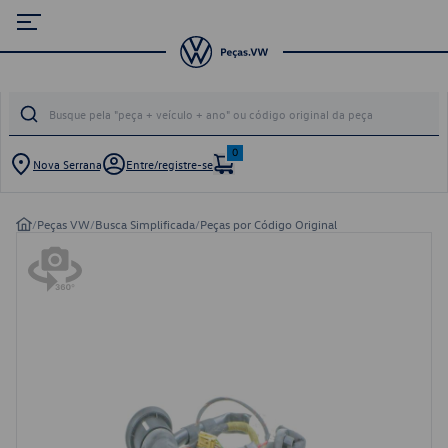
0
Nova Serrana
Entre/registre-se
/
Peças VW
/
Busca Simplificada
/
Peças por Código Original