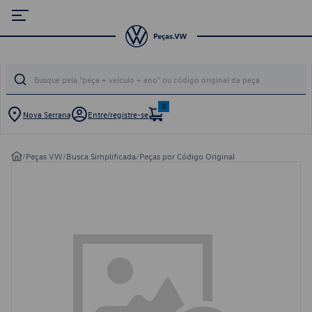
0
Nova Serrana
Entre/registre-se
/
Peças VW
/
Busca Simplificada
/
Peças por Código Original