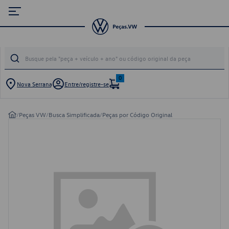
0
Nova Serrana
Entre/registre-se
/
Peças VW
/
Busca Simplificada
/
Peças por Código Original