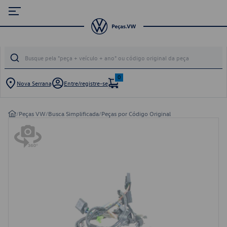
0
Nova Serrana
Entre/registre-se
/
Peças VW
/
Busca Simplificada
/
Peças por Código Original