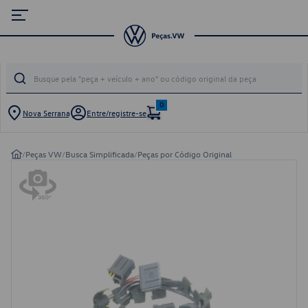
0
Nova Serrana
Entre/registre-se
/
Peças VW
/
Busca Simplificada
/
Peças por Código Original