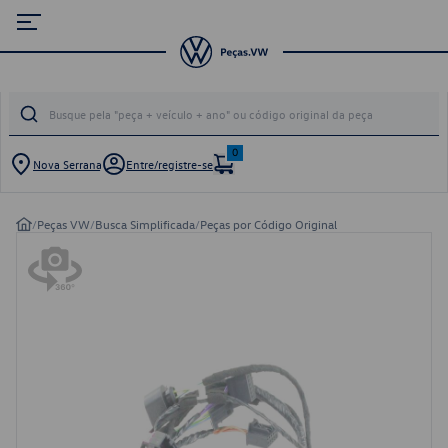
0
Nova Serrana
Entre/registre-se
/
Peças VW
/
Busca Simplificada
/
Peças por Código Original