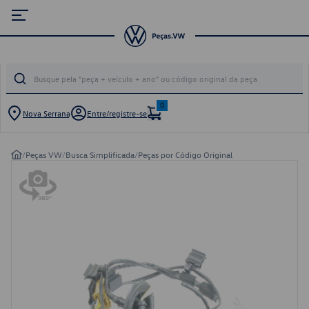
0
Nova Serrana
Entre/registre-se
/
Peças VW
/
Busca Simplificada
/
Peças por Código Original