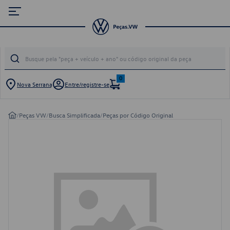
0
Nova Serrana
Entre/registre-se
/
Peças VW
/
Busca Simplificada
/
Peças por Código Original