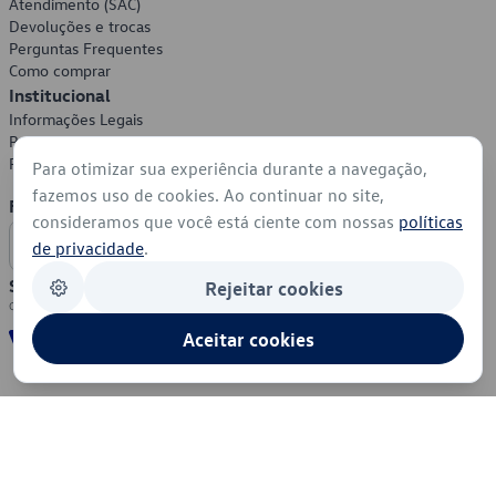
Atendimento (SAC)
Devoluções e trocas
Perguntas Frequentes
Como comprar
Institucional
Informações Legais
Política de Privacidade
Política de Cookies
Para otimizar sua experiência durante a navegação,
fazemos uso de cookies. Ao continuar no site,
Formas de Pagamento
consideramos que você está ciente com nossas
políticas
de privacidade
.
Segurança
Rejeitar cookies
Aceitar cookies
© 2026 - Volkswagen do Brasil - Todos os direitos reservados