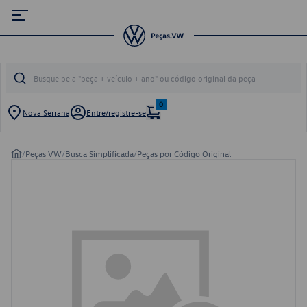
0
Nova Serrana
Entre/registre-se
/
Peças VW
/
Busca Simplificada
/
Peças por Código Original