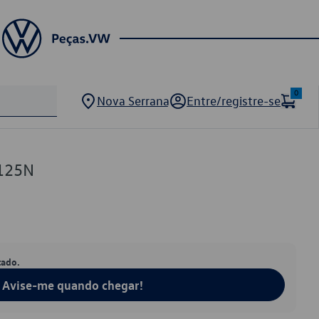
0
Nova Serrana
Entre/registre-se
125N
tado.
Avise-me quando chegar!