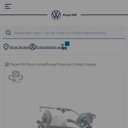
0
Nova Serrana
Entre/registre-se
/
Peças VW
/
Busca Simplificada
/
Peças por Código Original