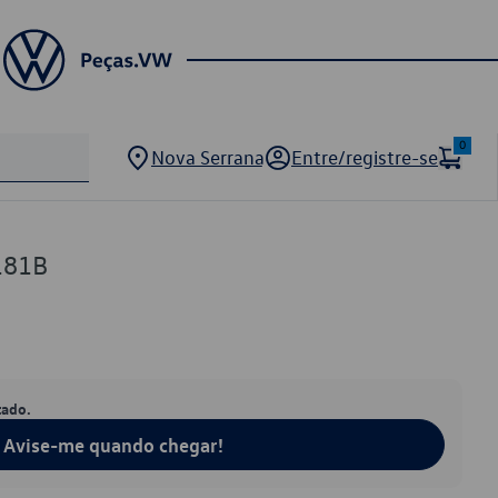
0
Nova Serrana
Entre/registre-se
181B
tado.
Avise-me quando chegar!