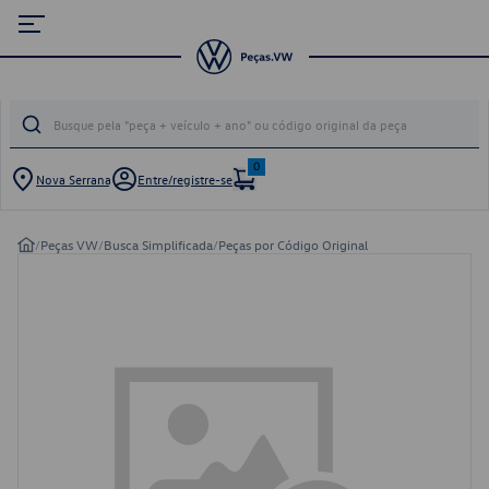
0
Nova Serrana
Entre/registre-se
/
Peças VW
/
Busca Simplificada
/
Peças por Código Original