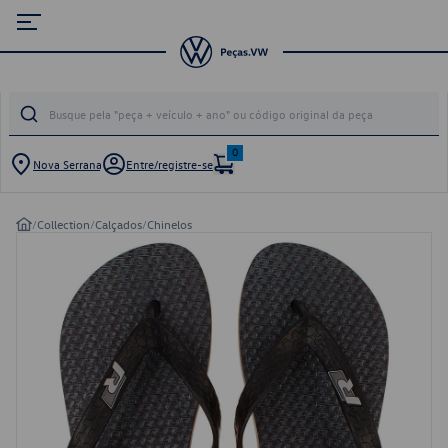
0
Nova Serrana
Entre/registre-se
/
Collection
/
Calçados
/
Chinelos