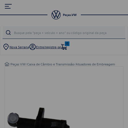
0
Nova Serrana
Entre/registre-se
/
Peças VW
/
Caixa de Câmbio e Transmissão
/
Atuadores de Embreagem