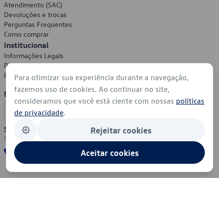
Atendimento (SAC)
Devoluções e trocas
Perguntas Frequentes
Como comprar
Institucional
Informações Legais
Política de Privacidade
Política de Cookies
Para otimizar sua experiência durante a navegação,
fazemos uso de cookies. Ao continuar no site,
Formas de Pagamento
consideramos que você está ciente com nossas
políticas
de privacidade
.
Segurança
Rejeitar cookies
Aceitar cookies
© 2026 - Volkswagen do Brasil - Todos os direitos reservados