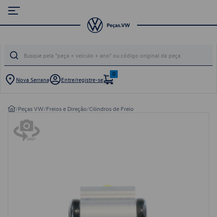
0
Nova Serrana
Entre/registre-se
/
Peças VW
/
Freios e Direção
/
Cilindros de Freio