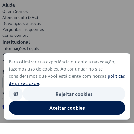
Ajuda
Quem Somos
Atendimento (SAC)
Devoluções e trocas
Perguntas Frequentes
Como comprar
Institucional
Informações Legais
Política de Privacidade
Política de Cookies
Para otimizar sua experiência durante a navegação,
fazemos uso de cookies. Ao continuar no site,
Formas de Pagamento
consideramos que você está ciente com nossas
políticas
de privacidade
.
Segurança
Rejeitar cookies
Aceitar cookies