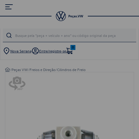
0
Nova Serrana
Entre/registre-se
/
Peças VW
/
Freios e Direção
/
Cilindros de Freio