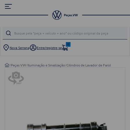
0
Nova Serrana
Entre/registre-se
/
Peças VW
/
Iluminação e Sinalização
/
Cilindros de Lavador de Farol