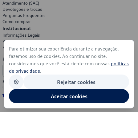
Atendimento (SAC)
Devoluções e trocas
Perguntas Frequentes
Como comprar
Institucional
Informações Legais
Política de Privacidade
Política de Cookies
Para otimizar sua experiência durante a navegação,
fazemos uso de cookies. Ao continuar no site,
Formas de Pagamento
consideramos que você está ciente com nossas
políticas
de privacidade
.
Segurança
Rejeitar cookies
Aceitar cookies
© 2026 - Volkswagen do Brasil - Todos os direitos reservados