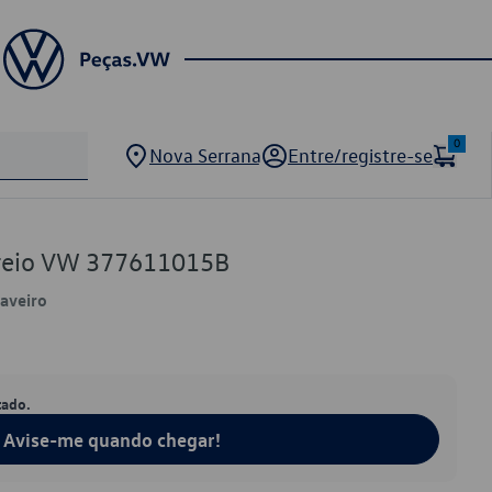
0
Nova Serrana
Entre/registre-se
Freio VW 377611015B
Saveiro
tado.
Avise-me quando chegar!