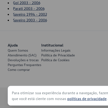
Gol 2003 - 2006
Parati 2003 - 2006
Saveiro 1994 - 2002
Saveiro 2003 - 2006
Ajuda
Institucional
Quem Somos
Informações Legais
Atendimento (SAC)
Política de Privacidade
Devoluções e trocas
Política de Cookies
Perguntas Frequentes
Como comprar
Para otimizar sua experiência durante a navegação, faze
© 2026 - Volkswagen do Brasil - Todos os direitos reservados
que você está ciente com nossas
políticas de privacidade
.