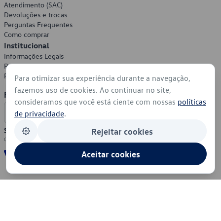
Atendimento (SAC)
Devoluções e trocas
Perguntas Frequentes
Como comprar
Institucional
Informações Legais
Política de Privacidade
Política de Cookies
Para otimizar sua experiência durante a navegação,
fazemos uso de cookies. Ao continuar no site,
Formas de Pagamento
consideramos que você está ciente com nossas
políticas
de privacidade
.
Segurança
Rejeitar cookies
Aceitar cookies
© 2026 - Volkswagen do Brasil - Todos os direitos reservados