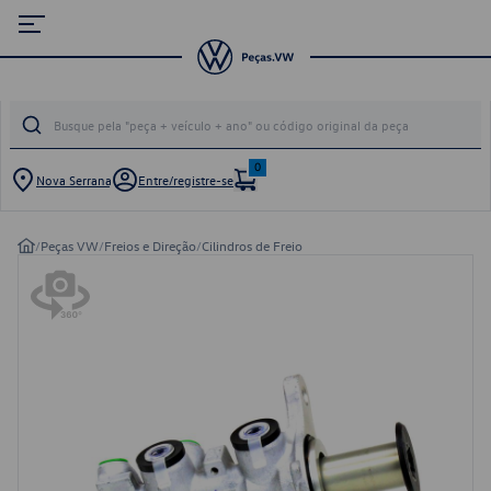
0
Nova Serrana
Entre/registre-se
/
Peças VW
/
Freios e Direção
/
Cilindros de Freio