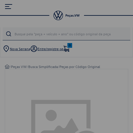
0
Nova Serrana
Entre/registre-se
/
Peças VW
/
Busca Simplificada
/
Peças por Código Original