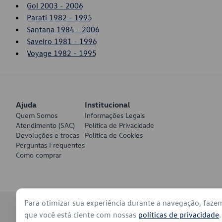
Gol 2003 - 2006
Parati 1982 - 1995
Santana 1984 - 2006
Saveiro 1981 - 1996
Voyage 1982 - 1995
Ajuda
Institucional
Quem Somos
Informações Legais
Atendimento (SAC)
Política de Privacidade
Devoluções e trocas
Política de Cookies
Perguntas Frequentes
Como comprar
Para otimizar sua experiência durante a navegação, faze
© 2026 - Volkswagen do Brasil - Todos os direitos reservados
que você está ciente com nossas
políticas de privacidade
.