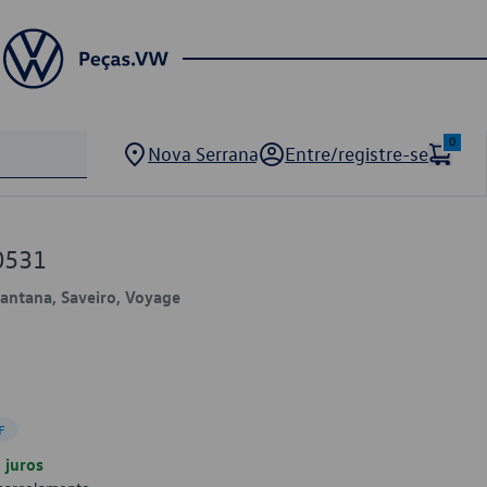
0
Nova Serrana
Entre/registre-se
0531
 Santana, Saveiro, Voyage
F
juros