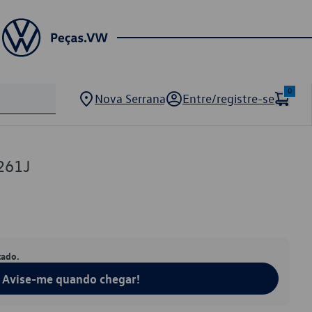
0
Nova Serrana
Entre/registre-se
261J
tado.
Avise-me quando chegar!