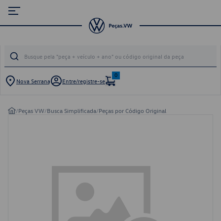
0
Nova Serrana
Entre/registre-se
/
Peças VW
/
Busca Simplificada
/
Peças por Código Original