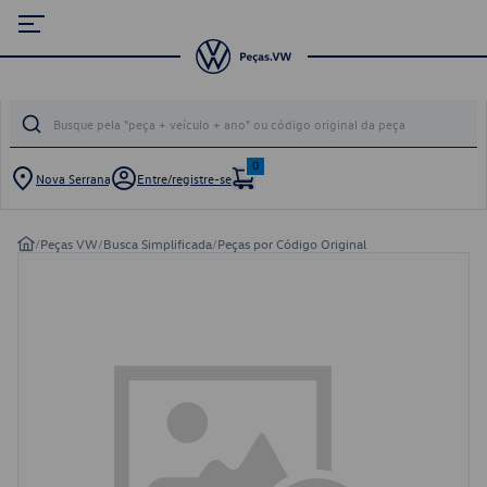
0
Nova Serrana
Entre/registre-se
/
Peças VW
/
Busca Simplificada
/
Peças por Código Original