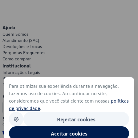
Ajuda
Quem Somos
Atendimento (SAC)
Devoluções e trocas
Perguntas Frequentes
Como comprar
Institucional
Informações Legais
Política de Privacidade
Política de Cookies
Para otimizar sua experiência durante a navegação,
fazemos uso de cookies. Ao continuar no site,
Formas de Pagamento
consideramos que você está ciente com nossas
políticas
de privacidade
.
Segurança
Rejeitar cookies
Aceitar cookies