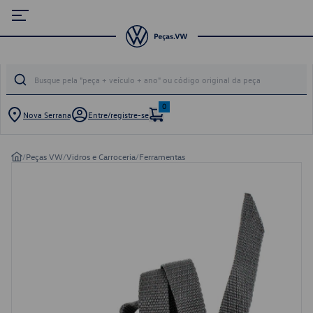
0
Nova Serrana
Entre/registre-se
/
Peças VW
/
Vidros e Carroceria
/
Ferramentas