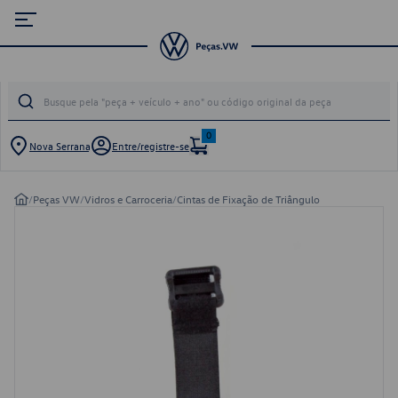
0
Nova Serrana
Entre/registre-se
/
Peças VW
/
Vidros e Carroceria
/
Cintas de Fixação de Triângulo