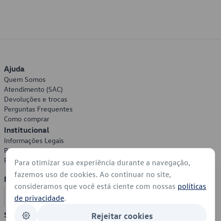
Ajuda
Quem Somos
Atendimento (SAC)
Devoluções e trocas
Perguntas Frequentes
Como comprar
Institucional
Informações Legais
Política de Privacidade
Política de Cookies
Para otimizar sua experiência durante a navegação,
fazemos uso de cookies. Ao continuar no site,
Formas de Pagamento
consideramos que você está ciente com nossas
políticas
de privacidade
.
Segurança
Rejeitar cookies