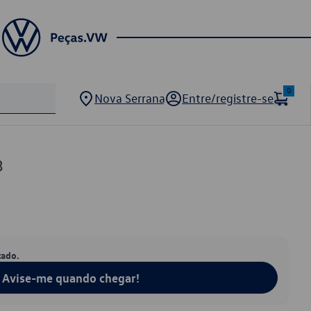
0
Nova Serrana
Entre/registre-se
3
tado.
Avise-me quando chegar!