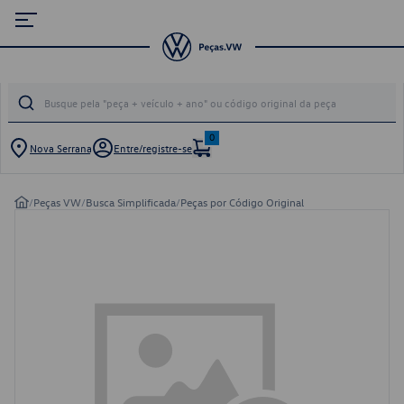
0
Nova Serrana
Entre/registre-se
/
Peças VW
/
Busca Simplificada
/
Peças por Código Original