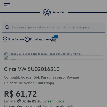
0
Nova Serrana
Entre/registre-se
/
Peças VW
/
Busca Simplificada
/
Peças por Código Original
Cinta VW 5U0201651C
Compatibilidade:
Gol, Parati, Saveiro, Voyage
Unidade de venda:
Unitário(a)
R$ 61,72
Em até
💳 3x de R$ 20,57
sem juros
Informações sobre condições de parcelamento