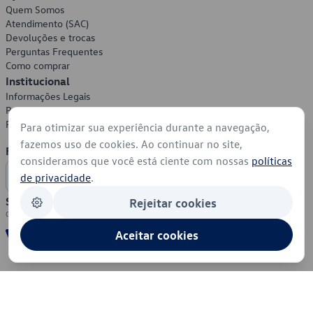
Quem Somos
Atendimento (SAC)
Devoluções e trocas
Perguntas Frequentes
Como comprar
Institucional
Informações Legais
Política de Privacidade
Política de Cookies
Para otimizar sua experiência durante a navegação,
fazemos uso de cookies. Ao continuar no site,
Formas de Pagamento
consideramos que você está ciente com nossas
políticas
de privacidade
.
Segurança
Rejeitar cookies
Aceitar cookies
© 2026 - Volkswagen do Brasil - Todos os direitos reservados