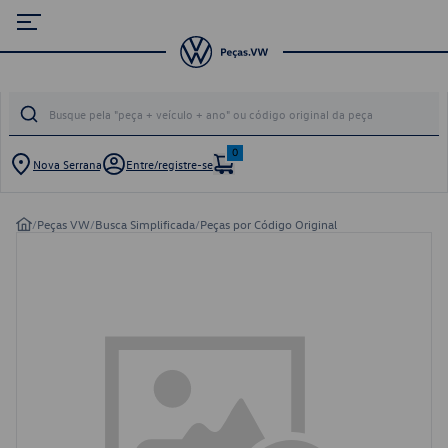
0
Nova Serrana
Entre/registre-se
/
Peças VW
/
Busca Simplificada
/
Peças por Código Original