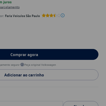
m juros
 parcelamento
por:
Faria Veículos São Paulo
Comprar agora
•
gamento seguro
Peça original Volkswagen
Adicionar ao carrinho