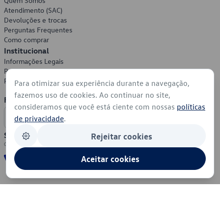
Quem Somos
Atendimento (SAC)
Devoluções e trocas
Perguntas Frequentes
Como comprar
Institucional
Informações Legais
Política de Privacidade
Política de Cookies
Para otimizar sua experiência durante a navegação,
fazemos uso de cookies. Ao continuar no site,
Formas de Pagamento
consideramos que você está ciente com nossas
políticas
de privacidade
.
Segurança
Rejeitar cookies
Aceitar cookies
© 2026 - Volkswagen do Brasil - Todos os direitos reservados