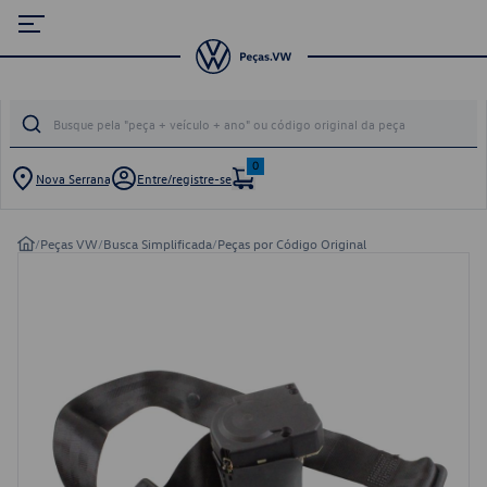
0
Nova Serrana
Entre/registre-se
/
Peças VW
/
Busca Simplificada
/
Peças por Código Original