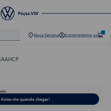
0
Nova Serrana
Entre/registre-se
05AAHCP
tado.
Avise-me quando chegar!