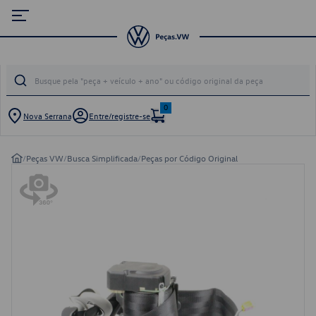
0
Nova Serrana
Entre/registre-se
/
Peças VW
/
Busca Simplificada
/
Peças por Código Original