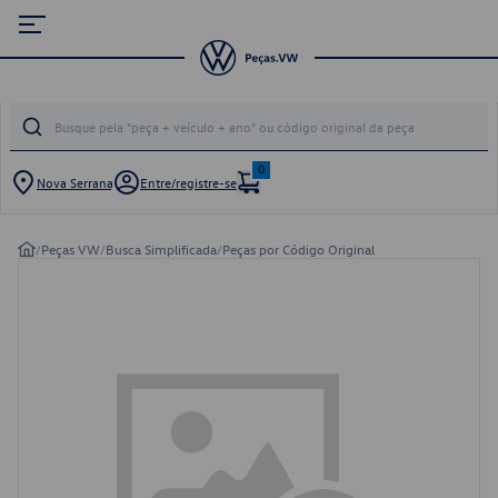
0
Nova Serrana
Entre/registre-se
/
Peças VW
/
Busca Simplificada
/
Peças por Código Original