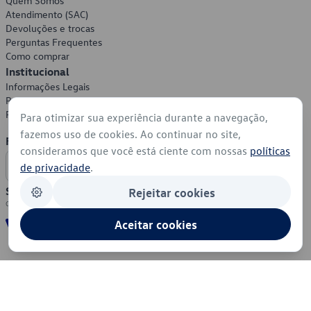
Quem Somos
Atendimento (SAC)
Devoluções e trocas
Perguntas Frequentes
Como comprar
Institucional
Informações Legais
Política de Privacidade
Política de Cookies
Para otimizar sua experiência durante a navegação,
fazemos uso de cookies. Ao continuar no site,
Formas de Pagamento
consideramos que você está ciente com nossas
políticas
de privacidade
.
Segurança
Rejeitar cookies
Aceitar cookies
© 2026 - Volkswagen do Brasil - Todos os direitos reservados