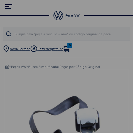
0
Nova Serrana
Entre/registre-se
/
Peças VW
/
Busca Simplificada
/
Peças por Código Original