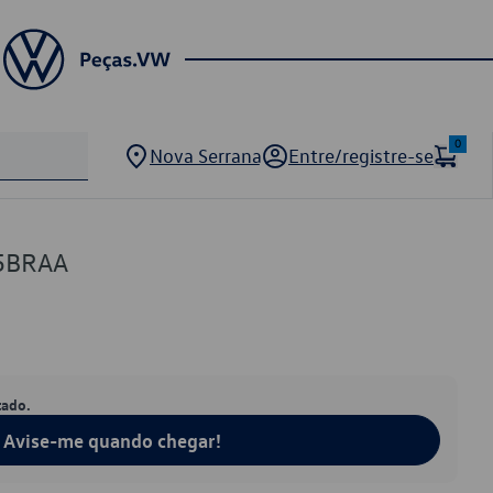
0
Nova Serrana
Entre/registre-se
5BRAA
tado.
Avise-me quando chegar!