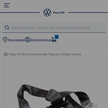
0
Nova Serrana
Entre/registre-se
/
Peças VW
/
Busca Simplificada
/
Peças por Código Original