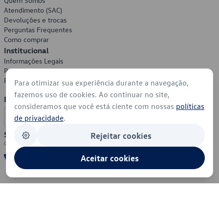
Quem Somos
Atendimento (SAC)
Devoluções e trocas
Perguntas Frequentes
Como comprar
Institucional
Informações Legais
Política de Privacidade
Política de Cookies
Para otimizar sua experiência durante a navegação,
fazemos uso de cookies. Ao continuar no site,
Formas de Pagamento
consideramos que você está ciente com nossas
políticas
de privacidade
.
Segurança
Rejeitar cookies
Aceitar cookies
© 2026 - Volkswagen do Brasil - Todos os direitos reservados