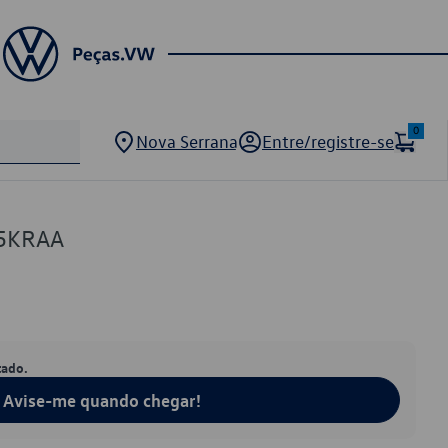
0
Nova Serrana
Entre/registre-se
05KRAA
tado.
Avise-me quando chegar!