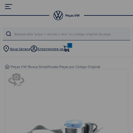
0
Nova Serrana
Entre/registre-se
/
Peças VW
/
Busca Simplificada
/
Peças por Código Original