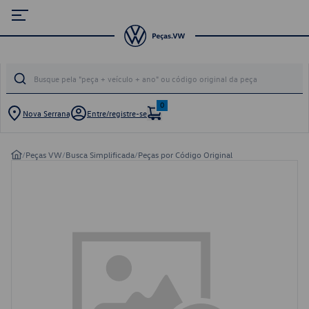
0
Nova Serrana
Entre/registre-se
/
Peças VW
/
Busca Simplificada
/
Peças por Código Original