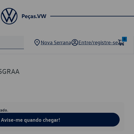
0
Nova Serrana
Entre/registre-se
05GRAA
tado.
Avise-me quando chegar!