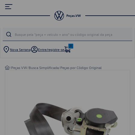
0
Nova Serrana
Entre/registre-se
/
Peças VW
/
Busca Simplificada
/
Peças por Código Original