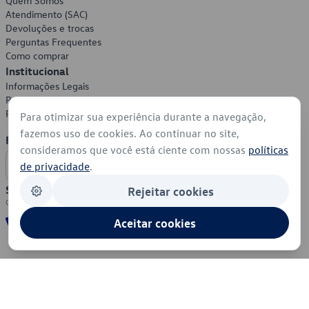
Quem Somos
Atendimento (SAC)
Devoluções e trocas
Perguntas Frequentes
Como comprar
Institucional
Informações Legais
Política de Privacidade
Política de Cookies
Para otimizar sua experiência durante a navegação,
fazemos uso de cookies. Ao continuar no site,
Formas de Pagamento
consideramos que você está ciente com nossas
políticas
de privacidade
.
Segurança
Rejeitar cookies
Aceitar cookies
© 2026 - Volkswagen do Brasil - Todos os direitos reservados