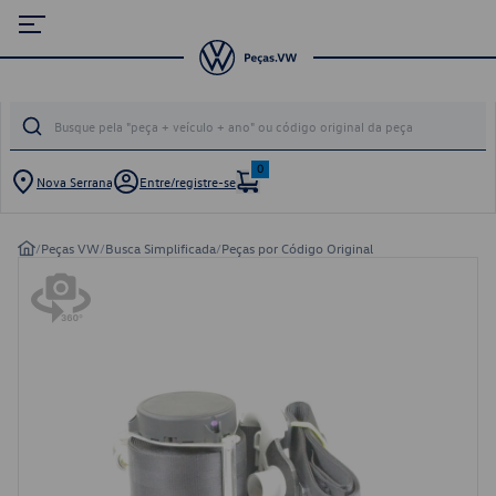
0
Nova Serrana
Entre/registre-se
/
Peças VW
/
Busca Simplificada
/
Peças por Código Original