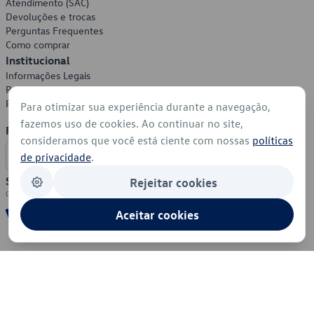
Atendimento (SAC)
Devoluções e trocas
Perguntas Frequentes
Como comprar
Institucional
Informações Legais
Política de Privacidade
Política de Cookies
Para otimizar sua experiência durante a navegação,
fazemos uso de cookies. Ao continuar no site,
Formas de Pagamento
consideramos que você está ciente com nossas
políticas
de privacidade
.
Segurança
Rejeitar cookies
Aceitar cookies
© 2026 - Volkswagen do Brasil - Todos os direitos reservados