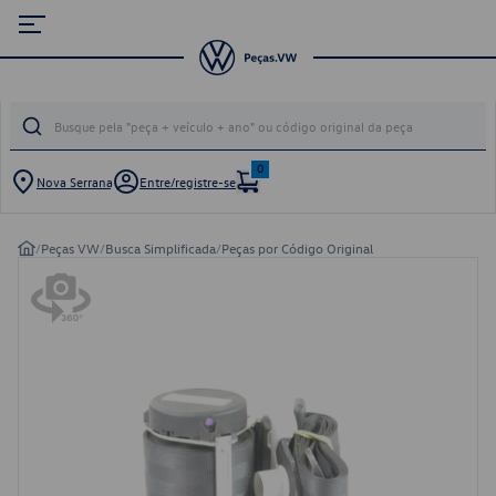
0
Nova Serrana
Entre/registre-se
/
Peças VW
/
Busca Simplificada
/
Peças por Código Original