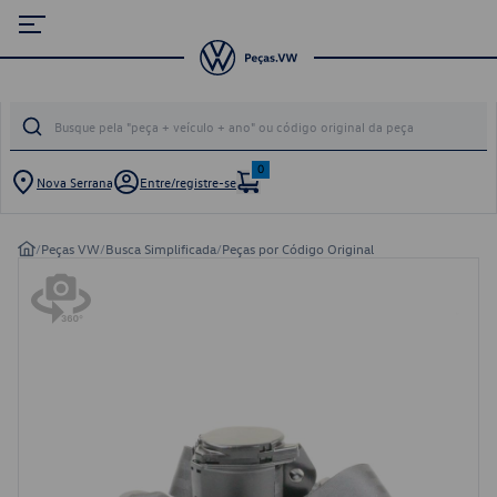
0
Nova Serrana
Entre/registre-se
/
Peças VW
/
Busca Simplificada
/
Peças por Código Original