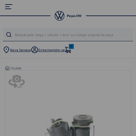
0
Nova Serrana
Entre/registre-se
/
Outlet