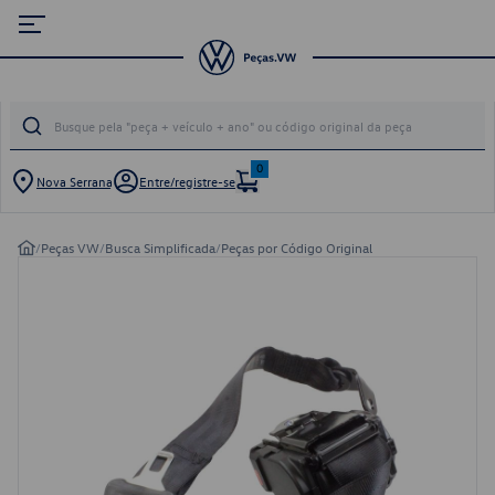
0
Nova Serrana
Entre/registre-se
/
Peças VW
/
Busca Simplificada
/
Peças por Código Original