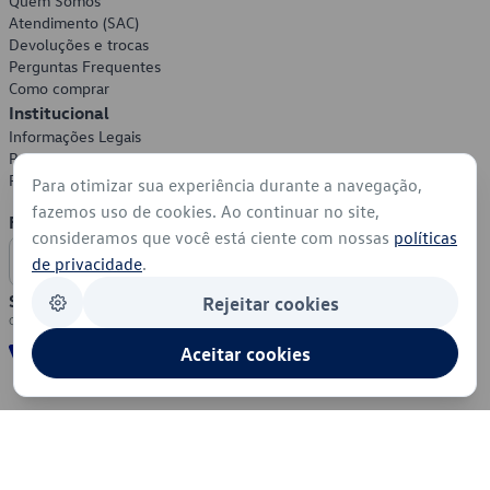
Quem Somos
Atendimento (SAC)
Devoluções e trocas
Perguntas Frequentes
Como comprar
Institucional
Informações Legais
Política de Privacidade
Política de Cookies
Para otimizar sua experiência durante a navegação,
fazemos uso de cookies. Ao continuar no site,
Formas de Pagamento
consideramos que você está ciente com nossas
políticas
de privacidade
.
Segurança
Rejeitar cookies
Aceitar cookies
© 2026 - Volkswagen do Brasil - Todos os direitos reservados