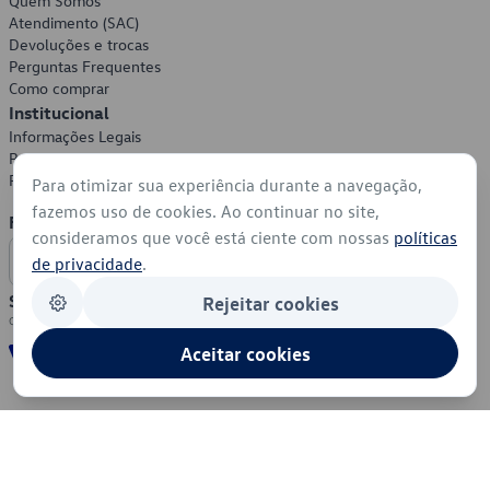
Quem Somos
Atendimento (SAC)
Devoluções e trocas
Perguntas Frequentes
Como comprar
Institucional
Informações Legais
Política de Privacidade
Política de Cookies
Para otimizar sua experiência durante a navegação,
fazemos uso de cookies. Ao continuar no site,
Formas de Pagamento
consideramos que você está ciente com nossas
políticas
de privacidade
.
Segurança
Rejeitar cookies
Aceitar cookies
© 2026 - Volkswagen do Brasil - Todos os direitos reservados