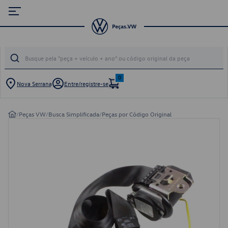
0
Nova Serrana
Entre/registre-se
/
Peças VW
/
Busca Simplificada
/
Peças por Código Original